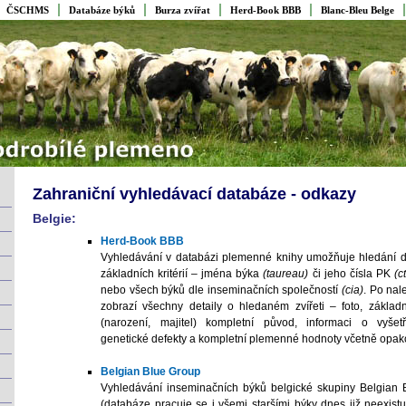
ČSCHMS
Databáze býků
Burza zvířat
Herd-Book BBB
Blanc-Bleu Belge
Zahraniční vyhledávací databáze - odkazy
Belgie:
Herd-Book BBB
Vyhledávání v databázi plemenné knihy umožňuje hledání d
základních kritérií – jména býka
(
taureau
)
či jeho čísla PK
(c
nebo všech býků dle inseminačních společností
(cia)
. Po nal
zobrazí všechny detaily o hledaném zvířeti – foto, základ
(narození, majitel) kompletní původ, informaci o vyšet
genetické defekty a kompletní plemenné hodnoty včetně opako
Belgian Blue Group
Vyhledávání inseminačních býků belgické skupiny Belgian 
(databáze pracuje se i všemi staršími býky dnes již neexistuj