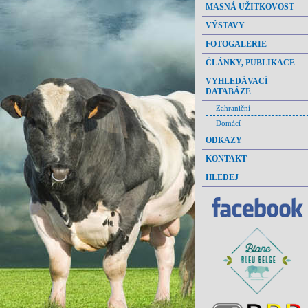
MASNÁ UŽITKOVOST
VÝSTAVY
FOTOGALERIE
ČLÁNKY, PUBLIKACE
VYHLEDÁVACÍ
DATABÁZE
Zahraniční
Domácí
ODKAZY
KONTAKT
HLEDEJ