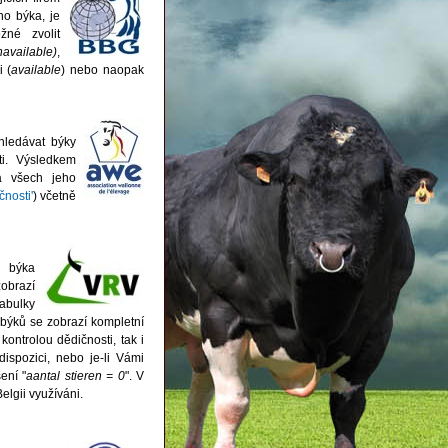
ho býka, je
žné zvolit
navailable)
,
 (
available
) nebo naopak
hledávat býky
ti. Výsledkem
a všech jeho
čnosti'
) včetně
u býka
obrazí
tabulky
býků se zobrazí kompletní
kontrolou dědičnosti, tak i
ispozici, nebo je-li Vámi
ení "
aantal stieren = 0
". V
elgii využíváni.