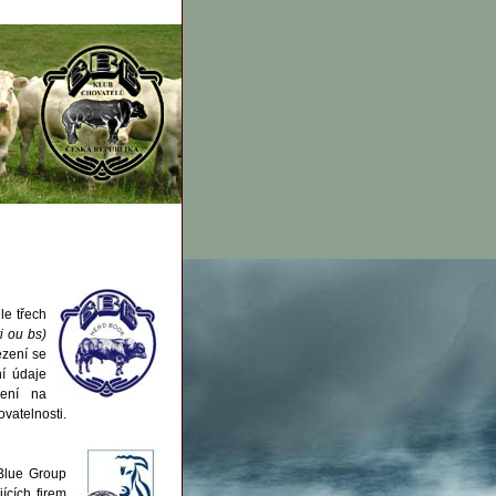
le třech
ti ou bs)
ezení se
ní údaje
ření na
vatelnosti.
Blue Group
ících firem