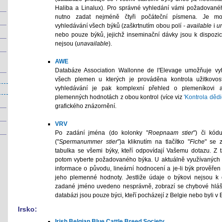
Haliba a Linalux). Pro správné vyhledání vámi požadované
nutno zadat nejméně čtyři počáteční písmena. Je mo
vyhledávání všech býků (zaškrtnutím obou polí -
available
i
u
nebo pouze býků, jejichž inseminační dávky jsou k dispozici
nejsou (
unavailable
).
AWE
Databáze Association Wallonne de l'Elevage umožňuje vy
všech plemen u kterých je prováděna kontrola užitkovos
vyhledávání je pak komplexní přehled o plemeníkovi 
plemenných hodnotách z obou kontrol (více viz
'Kontrola dědi
grafického znázornění.
VRV
Po zadání jména (do kolonky "
Roepnaam stier
") či kód
("
Spermanummer stier
")a kliknutím na tlačítko "
Fiche
" se z
tabulka se všemi býky, kteří odpovídají Vašemu dotazu. Z 
potom vyberte požadovaného býka. U aktuálně využívaných 
informace o původu, lineární hodnocení a je-li býk prověřen 
jeho plemenné hodnoty. Jestliže údaje o býkovi nejsou k d
zadané jméno uvedeno nesprávně, zobrazí se chybové hláš
databázi jsou pouze býci, kteří pocházejí z Belgie nebo byli v B
Irsko:
Irish Belgian Blue Cattle Breed Society