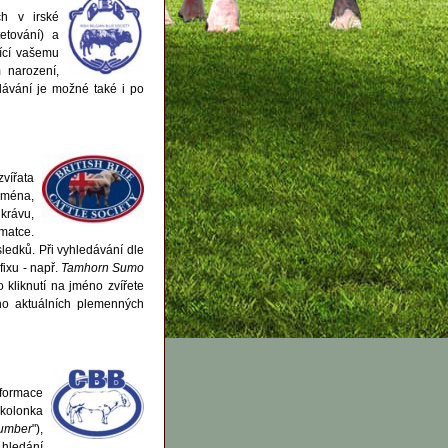
ch v irské
tetování) a
ící vašemu
 narození,
dávání je možné také i po
vířata
jména,
 krávu,
matce.
sledků. Při vyhledávání dle
fixu - např.
Tamhorn Sumo
 kliknutí na jméno zvířete
ho aktuálních plemenných
nformace
(kolonka
Number
"),
o hledání