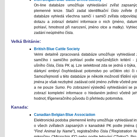
On-line databáze umožňuje vyhledávání zvířat zapsaný
plemenné knize. Stačí zadat identifikační číslo zvířete (
databáze vyhledá všechna samčí i samičí zvířata odpovídaj
dotazu a zobrazí detailní informace o nich (jméno, datum
pohlaví, hmotnost při narození, jméno otce a matky). Vyhle
zadání neúplného čísla.
Velká Británie:
British Blue Cattle Society
Velmi detailně zpracovaná databáze umožňuje vyhledávat z
samčího i samičího pohlaví podle nejrůznějších kritérií - 
ušního čísla, čísla PK aj. Lze selektovat zda se jedná o býka,
dárkyní embryí čivyhledávat potomstvo po určitém otci či 
Samozřejmostí u této databáze je několik možností třídění vý
jména je však nezbytné zadávat celé jméno zvířete včetně pre
a ne pouze
Sumo
. Po zobrazení výsledků vyhledávání se po
zobrazí kompletní informace o hledaném jedinci včetně je
hodnot, třígeneračního původu či přehledu potomstva.
Kanada:
Canadian Belgian Blue Association
Elektronická podoba plemenné knihy umožňuje vyhledávat i
o všech zvířatech zapsaných v kanadské PK podle jména 
"
Find Animal by Name
"), registračního čísla ("
Registration 
mikročipu ("
Microchip ID
") nebo podle tetování ("
Tattoo
"). Pr